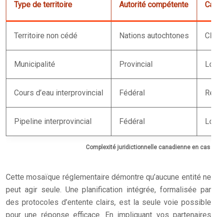
Type de territoire
Autorité compétente
Cad
Territoire non cédé
Nations autochtones
CLP
Municipalité
Provincial
Loi
Cours d’eau interprovincial
Fédéral
Rég
Pipeline interprovincial
Fédéral
Loi
Complexité juridictionnelle canadienne en cas d’i
Cette mosaïque réglementaire démontre qu’aucune entité ne
peut agir seule. Une planification intégrée, formalisée par
des protocoles d’entente clairs, est la seule voie possible
pour une réponse efficace. En impliquant vos partenaires