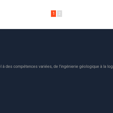
1
2
à des compétences variées, de l’ingénierie géologique à la logi